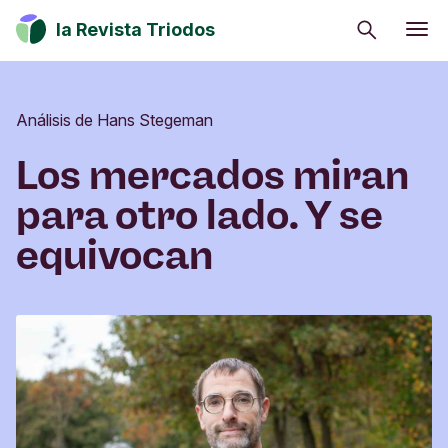
Buscar
la Revista Triodos
Consumo consciente
Estrategia climática
Análisis de Hans Stegeman
Iniciativas sociales
Los mercados miran
Cultura
para otro lado. Y se
Inversión de impacto
equivocan
Tu dinero tiene potencial de cambio. Explora
cómo influir en positivo en la sociedad, la cultura
y el entorno.
Suscribirme