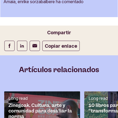
m
Amaia, enrike sorzabalbere ha comentado
u
Nombre
l
a
r
i
Correo electrónico
Compartir
o
d
Compartir Facebook
Compartir LinkedIn
Compartir Correo electrónico
Copiar enlace
e
c
o
m
Artículos relacionados
e
n
t
a
r
Long read
Long read
i
o
Zinegoak. Cultura, arte y
10 libros pa
comunidad para desafiar la
“transforma
norma