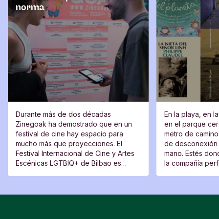
norma
Durante más de dos décadas
En la playa, en l
Zinegoak ha demostrado que en un
en el parque cerc
festival de cine hay espacio para
metro de camino 
mucho más que proyecciones. El
de desconexión 
Festival Internacional de Cine y Artes
mano. Estés dond
Escénicas LGTBIQ+ de Bilbao es
la compañía perfe
también un lugar de encuentro, una
moverte del sitio
plataforma para voces nuevas y un
espacio desde el que cuestionar.