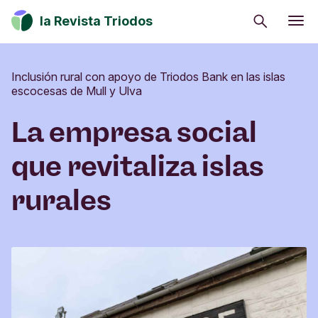
Buscar
la Revista Triodos
Consumo consciente
Inclusión rural con apoyo de Triodos Bank en las islas
Estrategia climática
escocesas de Mull y Ulva
Iniciativas sociales
La empresa social
Cultura
que revitaliza islas
Inversión de impacto
rurales
Tu dinero tiene potencial de cambio. Explora
cómo influir en positivo en la sociedad, la cultura
y el entorno.
Suscribirme