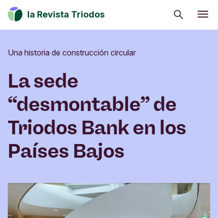
Buscar
la Revista Triodos
Consumo consciente
Una historia de construcción circular
Estrategia climática
Iniciativas sociales
La sede
Cultura
“desmontable” de
Inversión de impacto
Triodos Bank en los
Países Bajos
Tu dinero tiene potencial de cambio. Explora
cómo influir en positivo en la sociedad, la cultura
y el entorno.
Suscribirme