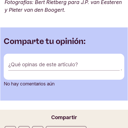
Fotografías: Bert Rietberg para J.P. van Eesteren
y Pieter van den Boogert.
Comparte tu opinión:
F
¿Qué opinas de este artículo?
o
r
m
No hay comentarios aún
u
Nombre
l
a
r
i
Correo electrónico
Compartir
o
d