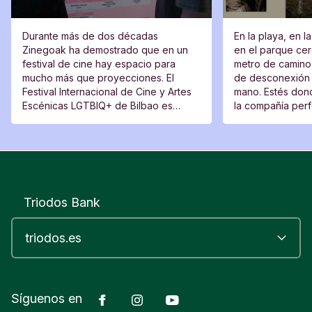
Durante más de dos décadas
En la playa, en l
Zinegoak ha demostrado que en un
en el parque cerc
festival de cine hay espacio para
metro de camino 
mucho más que proyecciones. El
de desconexión 
Festival Internacional de Cine y Artes
mano. Estés dond
Escénicas LGTBIQ+ de Bilbao es
la compañía perfe
también un lugar de encuentro, una
moverte del sitio
plataforma para voces nuevas y un
espacio desde el que cuestionar.
Triodos Bank
Facebook
Instagram
YouTube
Síguenos en