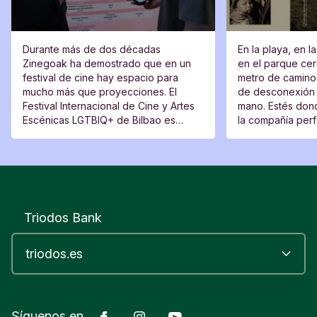
Durante más de dos décadas
En la playa, en l
Zinegoak ha demostrado que en un
en el parque cerc
festival de cine hay espacio para
metro de camino 
mucho más que proyecciones. El
de desconexión 
Festival Internacional de Cine y Artes
mano. Estés dond
Escénicas LGTBIQ+ de Bilbao es
la compañía perfe
también un lugar de encuentro, una
moverte del sitio
plataforma para voces nuevas y un
espacio desde el que cuestionar.
Triodos Bank
Facebook
Instagram
YouTube
Síguenos en