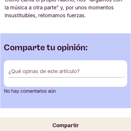
la música a otra parte” y, por unos momentos
insustituibles, retomamos fuerzas.
Comparte tu opinión:
F
¿Qué opinas de este artículo?
o
r
m
No hay comentarios aún
u
Nombre
l
a
r
i
Correo electrónico
Compartir
o