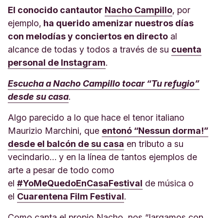
El conocido cantautor
Nacho Campillo
, por
ejemplo,
ha querido amenizar nuestros días
con melodías y conciertos en directo
al
alcance de todas y todos a través de su
cuenta
personal de Instagram
.
Escucha a Nacho Campillo tocar “Tu refugio”
desde su casa
.
Algo parecido a lo que hace el tenor italiano
Maurizio Marchini, que
entonó “Nessun dorma!”
desde el balcón de su casa
en tributo a su
vecindario… y en la línea de tantos ejemplos de
arte a pesar de todo como
el
#YoMeQuedoEnCasaFestival
de música o
el
Cuarentena Film Festival
.
Como canta el propio Nacho, nos “largamos con