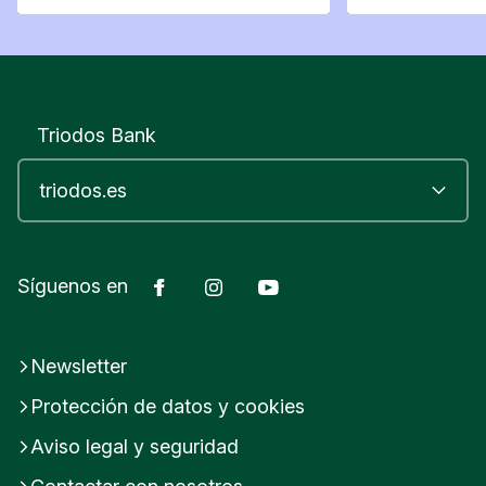
también un lugar de encuentro, una
moverte del sitio
plataforma para voces nuevas y un
espacio desde el que cuestionar.
Triodos Bank
Facebook
Instagram
YouTube
Síguenos en
Newsletter
Protección de datos y cookies
Aviso legal y seguridad