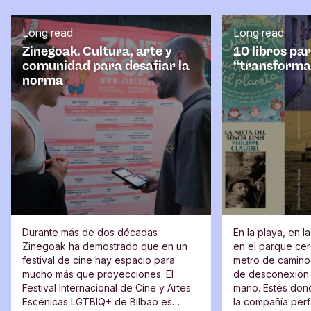
a
r
Long read
Long read
i
o
Zinegoak. Cultura, arte y
10 libros pa
comunidad para desafiar la
“transforma
norma
Durante más de dos décadas
En la playa, en l
Zinegoak ha demostrado que en un
en el parque cerc
festival de cine hay espacio para
metro de camino 
mucho más que proyecciones. El
de desconexión 
Festival Internacional de Cine y Artes
mano. Estés dond
Escénicas LGTBIQ+ de Bilbao es
la compañía perfe