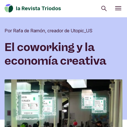
Buscar
la Revista Triodos
Consumo consciente
Por Rafa de Ramón, creador de Utopic_US
Estrategia climática
Iniciativas sociales
El coworking y la
Cultura
economía creativa
Inversión de impacto
Tu dinero tiene potencial de cambio. Explora
cómo influir en positivo en la sociedad, la cultura
y el entorno.
Suscribirme