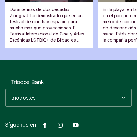
Durante más de dos décadas
En la playa, en l
Zinegoak ha demostrado que en un
en el parque cerc
festival de cine hay espacio para
metro de camino 
mucho más que proyecciones. El
de desconexión 
Festival Internacional de Cine y Artes
mano. Estés dond
Escénicas LGTBIQ+ de Bilbao es
la compañía perfe
también un lugar de encuentro, una
moverte del sitio
plataforma para voces nuevas y un
espacio desde el que cuestionar.
Triodos Bank
Facebook
Instagram
YouTube
Síguenos en