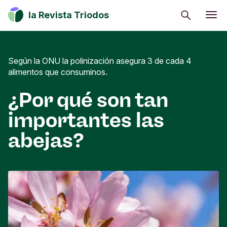
Buscar
la Revista Triodos
Consumo consciente
Estrategia climática
Según la ONU la polinización asegura 3 de cada 4
alimentos que consuminos.
Iniciativas sociales
¿Por qué son tan
Cultura
importantes las
Inversión de impacto
abejas?
Tu dinero tiene potencial de cambio. Explora
cómo influir en positivo en la sociedad, la cultura
y el entorno.
Suscribirme