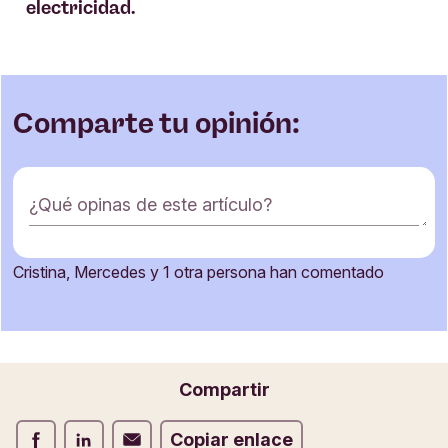
electricidad.
Comparte tu opinión:
F
¿Qué opinas de este artículo?
o
r
m
Cristina, Mercedes y 1 otra persona han comentado
u
Nombre
l
a
r
i
Correo electrónico
Compartir
o
d
Compartir Facebook
Compartir LinkedIn
Compartir Correo electrónico
Copiar enlace
e