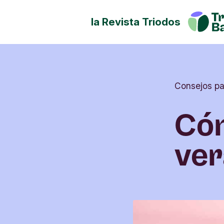
la Revista Triodos
Tu dinero tiene potencial de
Explora cómo influir en posit
sociedad, la cultura y el ento
Consejos pa
Có
ve