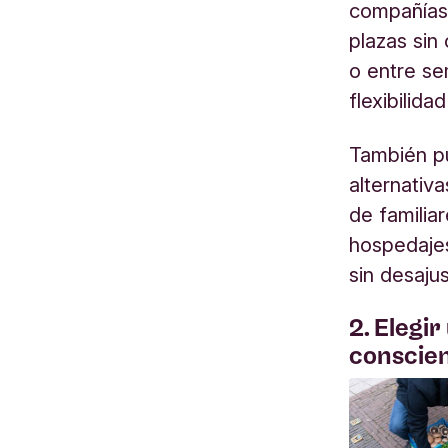
compañías
plazas sin
o entre se
flexibilida
También pu
alternativ
de familia
hospedajes
sin desaju
2. Elegi
conscie