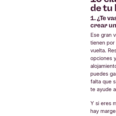
de tu 
1. ¿Te va
crear un
Ese gran v
tienen por
vuelta. Re
opciones y
alojamient
puedes gas
falta que 
te ayude a
Y si eres 
hay margen