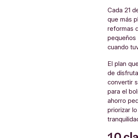
Cada 21 de
que más p
reformas q
pequeños 
cuando tu
El plan qu
de disfrut
convertir
para el bo
ahorro peq
priorizar l
tranquilida
10 cl