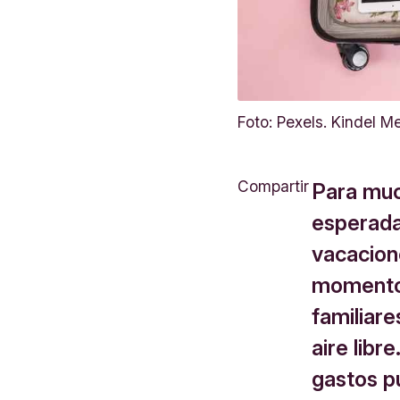
Foto: Pexels. Kindel M
Compartir
Para muc
esperada 
vacacione
momento 
familiar
aire libr
gastos p