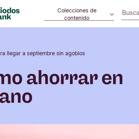
Colecciones de
contenido
 cambio.
Consumo consciente
ivo en la
Estrategia climática
rno.
ra llegar a septiembre sin agobios
Iniciativas sociales
Cultura
mo ahorrar en
Inversión de impacto
rano