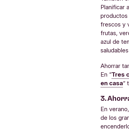
Planificar
productos 
frescos y 
frutas, ve
azul de te
saludable
Ahorrar ta
En “
Tres c
en casa
” 
3. Ahorr
En verano,
de los gra
encenderlo