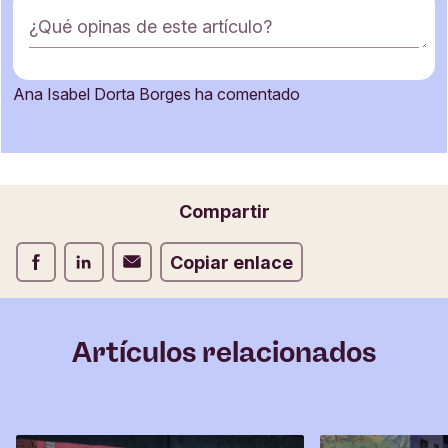
F
¿Qué opinas de este artículo?
o
r
m
Ana Isabel Dorta Borges ha comentado
u
Nombre
l
a
r
i
Correo electrónico
Compartir
o
d
Compartir Facebook
Compartir LinkedIn
Compartir Correo electrónico
Copiar enlace
e
c
o
m
Artículos relacionados
e
n
t
a
r