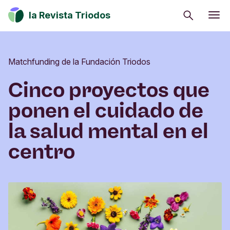
Buscar
la Revista Triodos
Consumo consciente
Estrategia climática
Matchfunding de la Fundación Triodos
Iniciativas sociales
Cinco proyectos que
Cultura
ponen el cuidado de
Inversión de impacto
la salud mental en el
centro
Tu dinero tiene potencial de cambio. Explora
cómo influir en positivo en la sociedad, la cultura
y el entorno.
Suscribirme