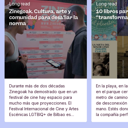
Long read
Long read
i
o
Zinegoak. Cultura, arte y
10 libros pa
comunidad para desafiar la
“transforma
norma
Durante más de dos décadas
En la playa, en l
Zinegoak ha demostrado que en un
en el parque cerc
festival de cine hay espacio para
metro de camino 
mucho más que proyecciones. El
de desconexión 
Festival Internacional de Cine y Artes
mano. Estés dond
Escénicas LGTBIQ+ de Bilbao es
la compañía perfe
también un lugar de encuentro, una
moverte del sitio
plataforma para voces nuevas y un