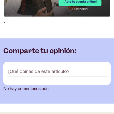
.
Comparte tu opinión:
F
¿Qué opinas de este artículo?
o
r
m
No hay comentarios aún
u
Nombre
l
a
r