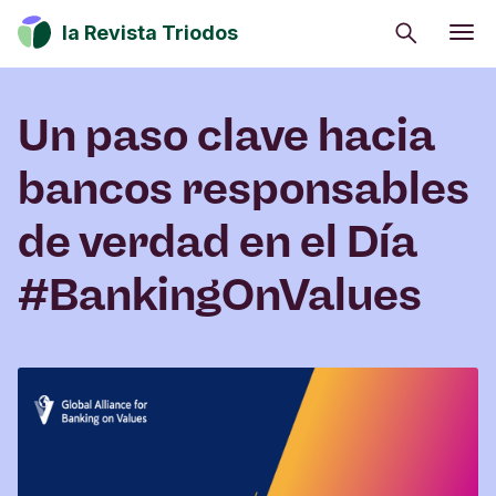
Buscar
la Revista Triodos
Consumo consciente
Un paso clave hacia
Estrategia climática
Iniciativas sociales
bancos responsables
Cultura
de verdad en el Día
Inversión de impacto
#BankingOnValues
Tu dinero tiene potencial de cambio. Explora
cómo influir en positivo en la sociedad, la cultura
y el entorno.
Suscribirme