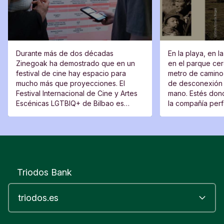
Durante más de dos décadas
En la playa, en l
Zinegoak ha demostrado que en un
en el parque cerc
festival de cine hay espacio para
metro de camino 
mucho más que proyecciones. El
de desconexión 
Festival Internacional de Cine y Artes
mano. Estés dond
Escénicas LGTBIQ+ de Bilbao es
la compañía perfe
también un lugar de encuentro, una
moverte del sitio
plataforma para voces nuevas y un
espacio desde el que cuestionar.
Triodos Bank