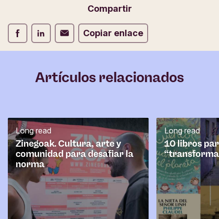
i
Correo electrónico
Compartir
o
d
Compartir Facebook
Compartir LinkedIn
Compartir Correo electrónico
Copiar enlace
e
c
o
m
Artículos relacionados
e
n
t
a
r
Long read
Long read
i
o
Zinegoak. Cultura, arte y
10 libros pa
comunidad para desafiar la
“transforma
norma