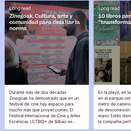
r
Long read
Long read
i
o
Zinegoak. Cultura, arte y
10 libros pa
comunidad para desafiar la
“transforma
norma
Durante más de dos décadas
En la playa, en l
Zinegoak ha demostrado que en un
en el parque cerc
festival de cine hay espacio para
metro de camino 
mucho más que proyecciones. El
de desconexión 
Festival Internacional de Cine y Artes
mano. Estés dond
Escénicas LGTBIQ+ de Bilbao es
la compañía perfe
también un lugar de encuentro, una
moverte del sitio