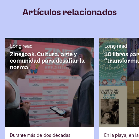
m
Artículos relacionados
e
n
t
a
r
Long read
Long read
i
o
Zinegoak. Cultura, arte y
10 libros pa
comunidad para desafiar la
“transforma
norma
Durante más de dos décadas
En la playa, en l