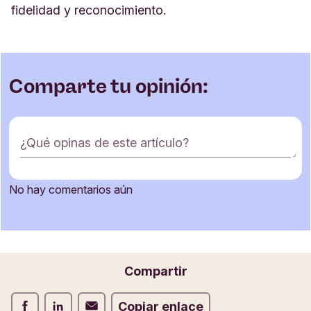
fidelidad y reconocimiento.
Comparte tu opinión:
F
¿Qué opinas de este artículo?
o
r
m
No hay comentarios aún
u
Nombre
l
a
r
i
Correo electrónico
Compartir
o
d
Compartir Facebook
Compartir LinkedIn
Compartir Correo electrónico
Copiar enlace
e