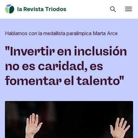
Buscar
la Revista Triodos
Consumo consciente
Hablamos con la medallista paralímpica Marta Arce
Estrategia climática
Iniciativas sociales
"Invertir en inclusión
Cultura
no es caridad, es
Inversión de impacto
fomentar el talento"
Tu dinero tiene potencial de cambio. Explora
cómo influir en positivo en la sociedad, la cultura
y el entorno.
Suscribirme