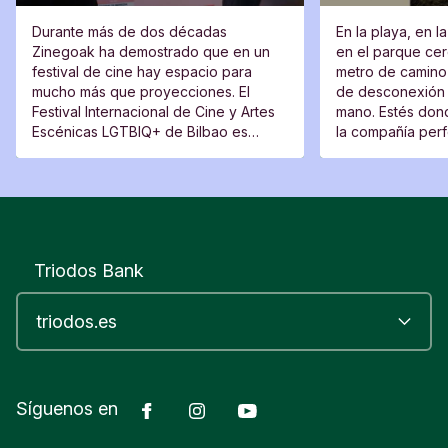
Durante más de dos décadas
En la playa, en l
Zinegoak ha demostrado que en un
en el parque cerc
festival de cine hay espacio para
metro de camino 
mucho más que proyecciones. El
de desconexión 
Festival Internacional de Cine y Artes
mano. Estés dond
Escénicas LGTBIQ+ de Bilbao es
la compañía perfe
también un lugar de encuentro, una
moverte del sitio
plataforma para voces nuevas y un
espacio desde el que cuestionar.
Triodos Bank
Facebook
Instagram
YouTube
Síguenos en