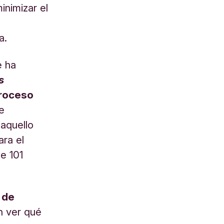
inimizar el
a.
e ha
s
proceso
e
aquello
ra el
de 101
 de
n ver qué