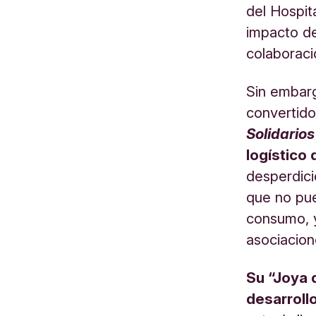
del Hospit
impacto de
colaboraci
Sin embarg
convertido
Solidarios
logístico 
desperdic
que no pu
consumo, y
asociacion
Su “Joya 
desarroll