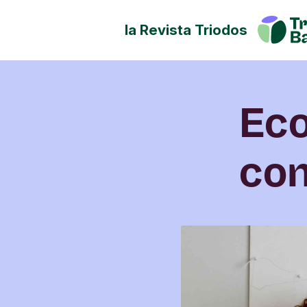
la Revista Triodos
Tu dinero tiene potencial de
Explora cómo influir en posit
sociedad, la cultura y el ento
Eco
con