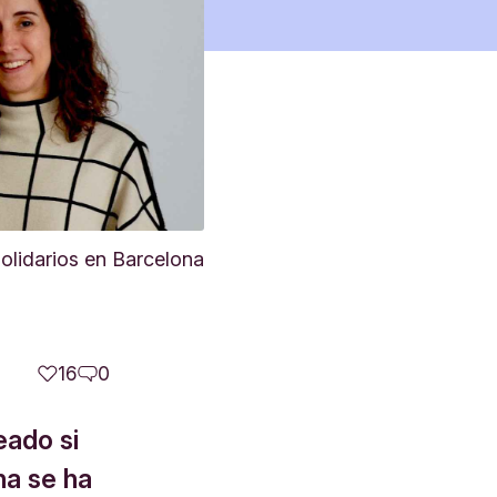
olidarios en Barcelona
16
0
eado si
na se ha