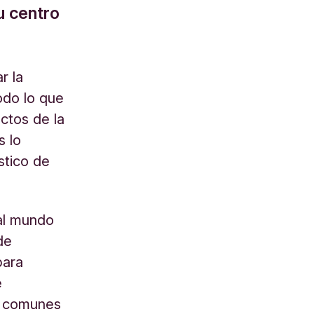
u centro
r la
odo lo que
ctos de la
s lo
stico de
al mundo
de
para
e
os comunes