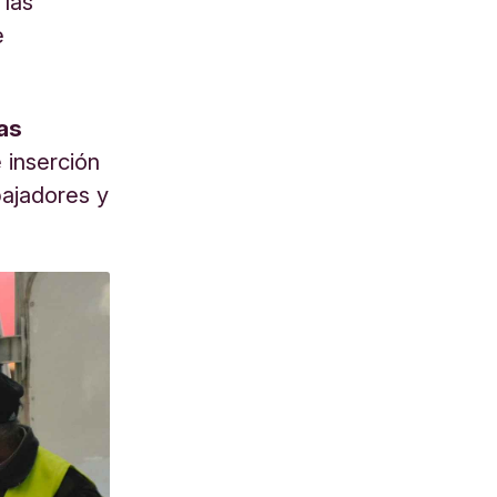
 las
e
as
 inserción
bajadores y