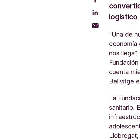
convertid
logístico
“Una de nu
economía c
nos llega”
Fundación 
cuenta mie
Bellvitge 
La Fundaci
sanitario.
infraestru
adolescent
Llobregat,