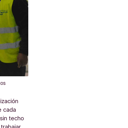
tos
ización
e cada
 sin techo
trabajar