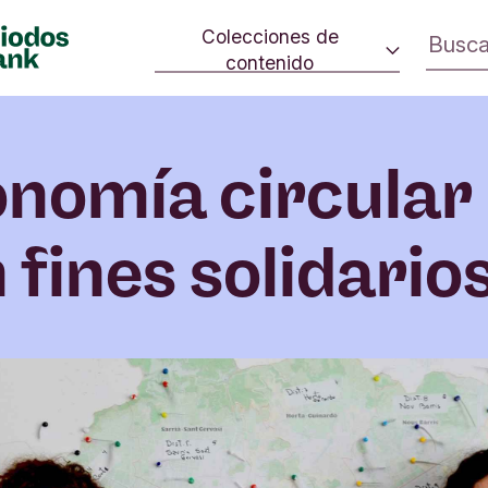
Colecciones de
contenido
 cambio.
Consumo consciente
ivo en la
Estrategia climática
rno.
nomía circular
Iniciativas sociales
Cultura
 fines solidario
Inversión de impacto