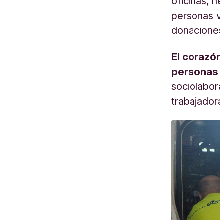
oficinas, n
personas v
donacione
El corazó
personas 
sociolabor
trabajador