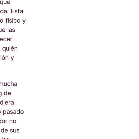
 que
da. Esta
 físico y
ue las
recer
 quién
ión y
 mucha
g de
diera
no pasado
dor no
 de sus