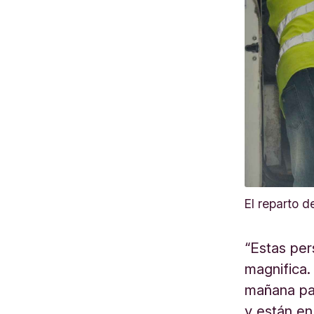
El reparto 
“Estas per
magnifica.
mañana par
y están en