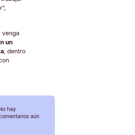
”,
n venga
n un
ia
, dentro
 con
No hay
comentarios aún