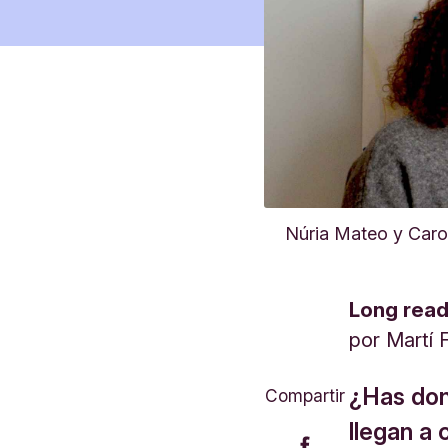
Núria Mateo y Carol
Long rea
por
Martí 
¿Has don
Compartir
llegan a