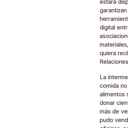
estará dis
garantizan
herramient
digital ent
asociacio
materiales
quiera rec
Relaciones
La interm
comida no
alimentos 
donar cien
más de vei
pudo vende