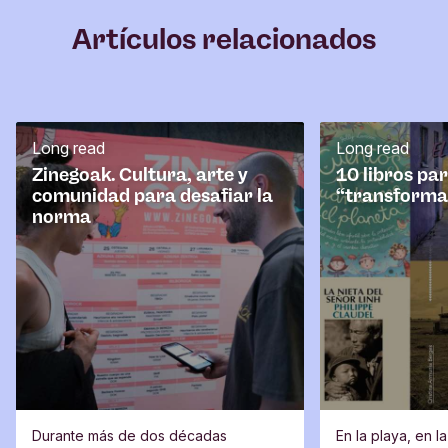
m
Artículos relacionados
e
n
t
a
r
Long read
Long read
i
o
Zinegoak. Cultura, arte y
10 libros pa
comunidad para desafiar la
“transforma
norma
Durante más de dos décadas
En la playa, en l