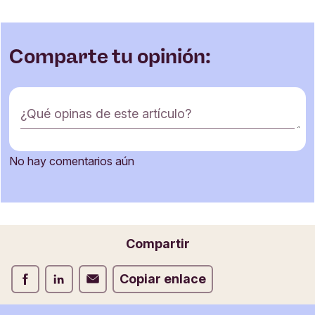
Comparte tu opinión:
F
¿Qué opinas de este artículo?
o
r
m
No hay comentarios aún
u
Nombre
l
a
r
i
Correo electrónico
Compartir
o
d
Compartir Facebook
Compartir LinkedIn
Compartir Correo electrónico
Copiar enlace
e
c
o