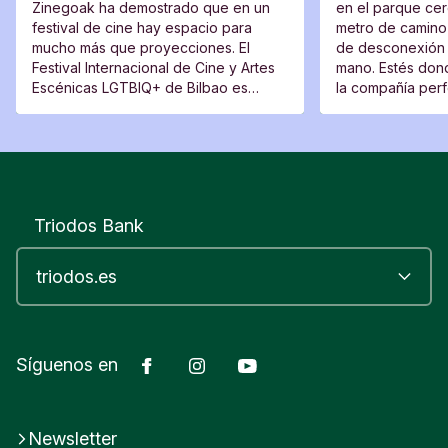
Zinegoak ha demostrado que en un
en el parque cerc
festival de cine hay espacio para
metro de camino 
mucho más que proyecciones. El
de desconexión 
Festival Internacional de Cine y Artes
mano. Estés dond
Escénicas LGTBIQ+ de Bilbao es
la compañía perfe
también un lugar de encuentro, una
moverte del sitio
plataforma para voces nuevas y un
espacio desde el que cuestionar.
Triodos Bank
Facebook
Instagram
YouTube
Síguenos en
Newsletter