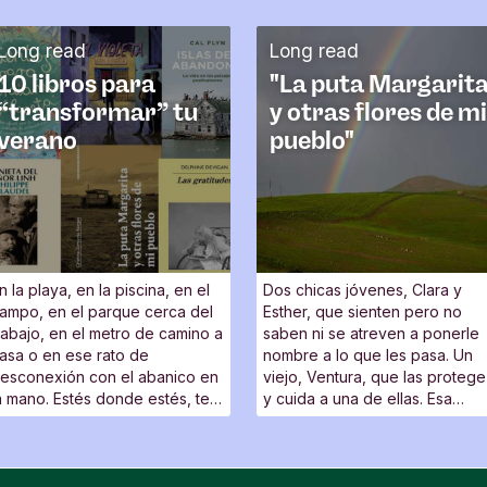
Long read
Long read
10 libros para
"La puta Margarit
“transformar” tu
y otras flores de mi
verano
pueblo"
n la playa, en la piscina, en el
Dos chicas jóvenes, Clara y
ampo, en el parque cerca del
Esther, que sienten pero no
rabajo, en el metro de camino a
saben ni se atreven a ponerle
asa o en ese rato de
nombre a lo que les pasa. Un
esconexión con el abanico en
viejo, Ventura, que las protege
a mano. Estés donde estés, te
y cuida a una de ellas. Esa
raemos la compañía perfecta
misma persona que se enamor
ara viajar sin moverte del sitio.
de una prostituta, Margarita.