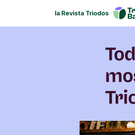
la Revista Triodos
Tu dinero tiene potencial de
Explora cómo influir en posit
sociedad, la cultura y el ento
Tod
mos
Tri