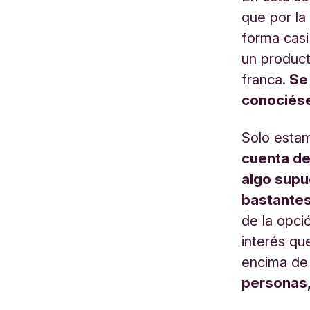
que por la
forma cas
un product
franca.
Se 
conociés
Solo esta
cuenta de
algo supu
bastantes
de la opc
interés qu
encima de
personas