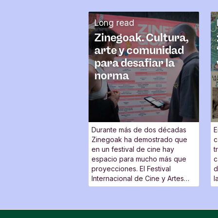
a
r
Long read
i
Zinegoak. Cultura,
o
arte y comunidad
para desafiar la
norma
Durante más de dos décadas
E
Zinegoak ha demostrado que
c
en un festival de cine hay
t
espacio para mucho más que
c
proyecciones. El Festival
d
Internacional de Cine y Artes
l
Escénicas LGTBIQ+ de Bilbao
t
es también un lugar de
p
encuentro, una plataforma para
voces nuevas y un espacio