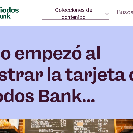
Colecciones de
contenido
 cambio.
Consumo consciente
ivo en la
Estrategia climática
rno.
o empezó al
Iniciativas sociales
Cultura
trar la tarjeta 
Inversión de impacto
odos Bank…