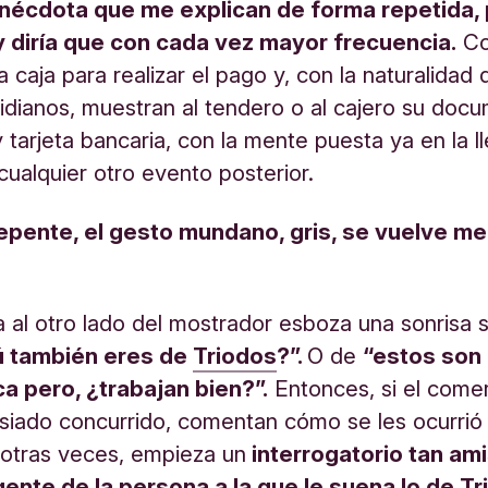
nécdota que me explican de forma repetida,
 y diría que con cada vez mayor frecuencia.
Co
a caja para realizar el pago y, con la naturalidad 
idianos, muestran al tendero o al cajero su doc
y tarjeta bancaria, con la mente puesta ya en la l
cualquier otro evento posterior.
epente, el gesto mundano, gris, se vuelve m
 al otro lado del mostrador esboza una sonrisa 
ú también eres de
Triodos
?”.
O de
“estos son 
a pero, ¿trabajan bien?”.
Entonces, si el come
siado concurrido, comentan cómo se les ocurrió
, otras veces, empieza un
interrogatorio tan am
ente de la persona a la que le suena lo de T