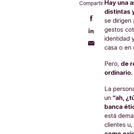
Hay una a
Compartir
distintas
se dirigen 
gestos cot
identidad 
casa o en 
Pero,
de r
ordinario.
La persona
un
“ah, ¿t
banca étic
está dema
clientes u
como exig