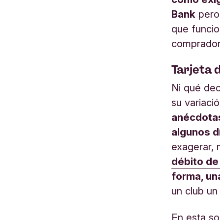
Bank
pero
que funcio
comprador 
Tarjeta 
Ni qué dec
su variaci
anécdotas
algunos d
exagerar, 
débito de
forma, un
un club un
En esta so