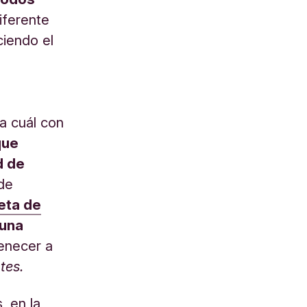
iferente
ciendo el
da cuál con
que
d de
 de
jeta de
guna
enecer a
tes.
, en la