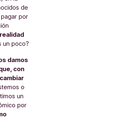
nocidos de
 pagar por
ción
realidad
 un poco?
os damos
que, con
 cambiar
stemos o
timos un
nómico por
mo