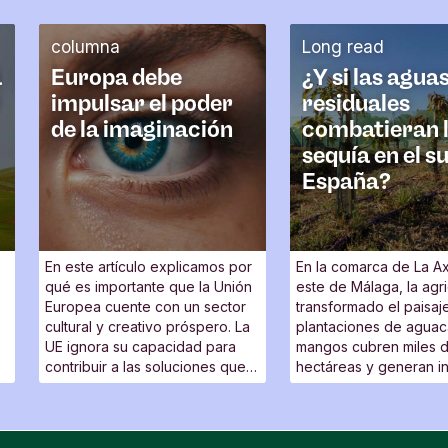
columna
Long read
a
Europa debe
¿Y si las agua
impulsar el poder
residuales
de la imaginación
combatieran 
sequía en el s
España?
En este artículo explicamos por
En la comarca de La Ax
qué es importante que la Unión
este de Málaga, la agri
Europea cuente con un sector
transformado el paisaje
cultural y creativo próspero. La
plantaciones de aguac
UE ignora su capacidad para
mangos cubren miles 
contribuir a las soluciones que
hectáreas y generan i
a
exigen los retos sociales y no
importantes para la zo
valora lo suficiente su poder de
innovación.