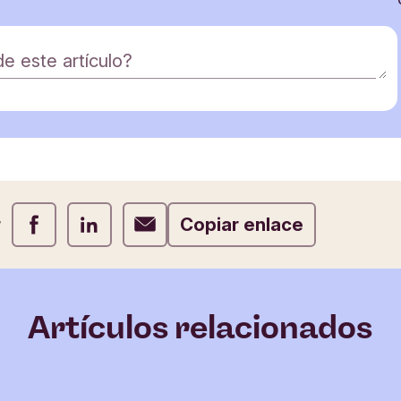
e este artículo?
ónico
r
Compartir Facebook
Compartir LinkedIn
Compartir Correo electrónico
Copiar enlace
Artículos relacionados