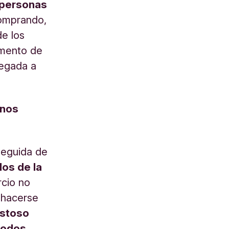
 personas
mprando,
de los
umento de
legada a
enos
seguida de
los de la
rcio no
 hacerse
istoso
riodos