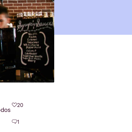
20
odos
1