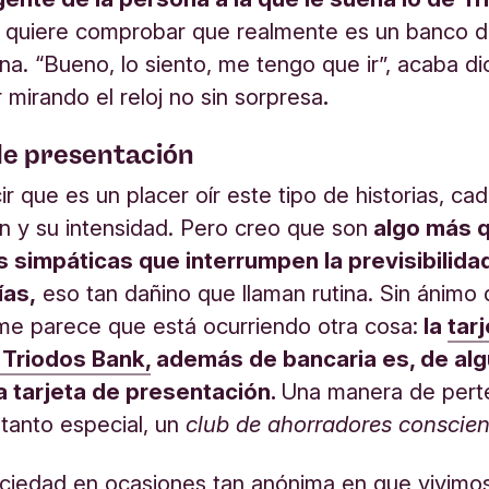
 quiere comprobar que realmente es un banco d
na. “Bueno, lo siento, me tengo que ir”, acaba di
mirando el reloj no sin sorpresa
.
de presentación
ir que es un placer oír este tipo de historias, ca
ón y su intensidad. Pero creo que son
algo más 
 simpáticas que interrumpen la previsibilida
ías,
eso tan dañino que llaman rutina. Sin ánimo
me parece que está ocurriendo otra cosa:
la
tar
 Triodos Bank,
además de bancaria es, de al
a tarjeta de presentación.
Una manera de pert
 tanto especial, un
club de ahorradores conscien
ciedad en ocasiones tan anónima en que vivimos