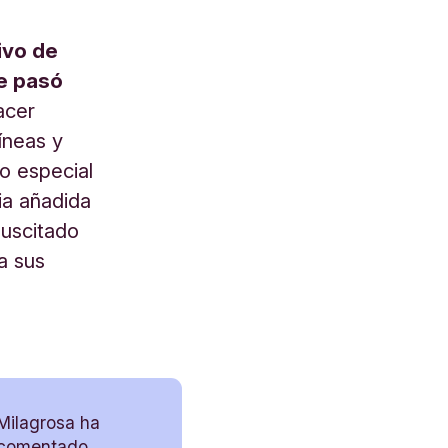
ivo de
e pasó
acer
íneas y
o especial
ia añadida
uscitado
a sus
Milagrosa ha
comentado