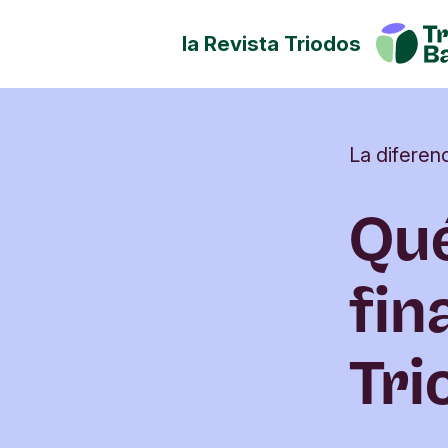
la Revista Triodos
Tu dinero tiene potencial de
Explora cómo influir en posit
sociedad, la cultura y el ento
La diferen
Qué
fin
Tri