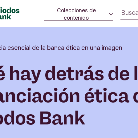
Colecciones de
contenido
 cambio.
Consumo consciente
ivo en la
Estrategia climática
rno.
cia esencial de la banca ética en una imagen
Iniciativas sociales
Cultura
 hay detrás de 
Inversión de impacto
anciación ética 
odos Bank