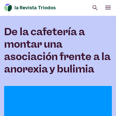
Buscar
la Revista Triodos
Consumo consciente
De la cafetería a
Estrategia climática
Iniciativas sociales
montar una
Cultura
asociación frente a la
Inversión de impacto
anorexia y bulimia
Tu dinero tiene potencial de cambio. Explora
cómo influir en positivo en la sociedad, la cultura
y el entorno.
Suscribirme