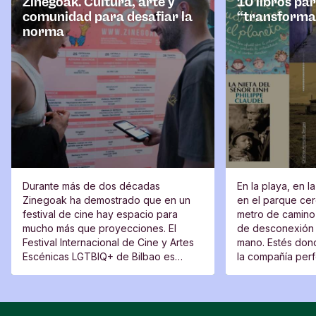
Zinegoak. Cultura, arte y
10 libros pa
comunidad para desafiar la
“transforma
norma
Durante más de dos décadas
En la playa, en l
Zinegoak ha demostrado que en un
en el parque cerc
festival de cine hay espacio para
metro de camino 
mucho más que proyecciones. El
de desconexión 
Festival Internacional de Cine y Artes
mano. Estés dond
Escénicas LGTBIQ+ de Bilbao es
la compañía perfe
también un lugar de encuentro, una
moverte del sitio
plataforma para voces nuevas y un
espacio desde el que cuestionar.