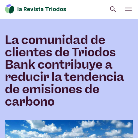
Buscar
la Revista Triodos
Consumo consciente
Estrategia climática
La comunidad de
Iniciativas sociales
clientes de Triodos
Cultura
Bank contribuye a
Inversión de impacto
reducir la tendencia
de emisiones de
Tu dinero tiene potencial de cambio. Explora
carbono
cómo influir en positivo en la sociedad, la cultura
y el entorno.
Suscribirme