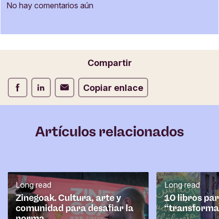
m
No hay comentarios aún
u
Nombre
l
a
r
i
Correo electrónico
Compartir
o
d
Compartir Facebook
Compartir LinkedIn
Compartir Correo electrónico
Copiar enlace
e
c
o
m
Artículos relacionados
e
n
t
a
r
Long read
Long read
i
o
Zinegoak. Cultura, arte y
10 libros pa
comunidad para desafiar la
“transforma
norma