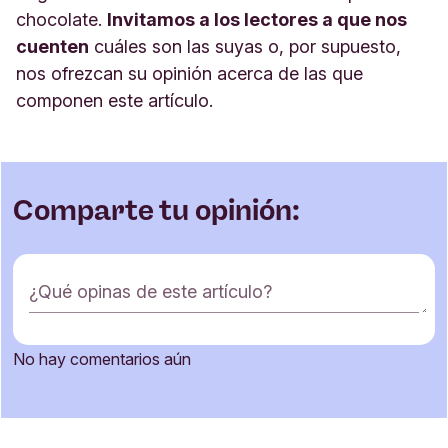
chocolate.
Invitamos a los lectores a que nos
cuenten
cuáles son las suyas o, por supuesto,
nos ofrezcan su opinión acerca de las que
componen este artículo.
Comparte tu opinión:
F
¿Qué opinas de este artículo?
o
r
m
No hay comentarios aún
u
Nombre
l
a
r