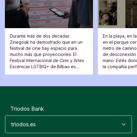
Durante más de dos décadas
En la playa, en l
Zinegoak ha demostrado que en un
en el parque cerc
festival de cine hay espacio para
metro de camino 
mucho más que proyecciones. El
de desconexión 
Festival Internacional de Cine y Artes
mano. Estés dond
Escénicas LGTBIQ+ de Bilbao es
la compañía perfe
también un lugar de encuentro, una
moverte del sitio
plataforma para voces nuevas y un
espacio desde el que cuestionar.
Triodos Bank