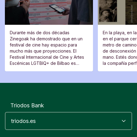
Durante más de dos décadas
En la playa, en l
Zinegoak ha demostrado que en un
en el parque cerc
festival de cine hay espacio para
metro de camino 
mucho más que proyecciones. El
de desconexión 
Festival Internacional de Cine y Artes
mano. Estés dond
Escénicas LGTBIQ+ de Bilbao es
la compañía perfe
también un lugar de encuentro, una
moverte del sitio
plataforma para voces nuevas y un
espacio desde el que cuestionar.
Triodos Bank