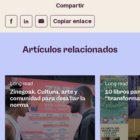
i
Correo electrónico
Compartir
o
d
Compartir Facebook
Compartir LinkedIn
Compartir Correo electrónico
Copiar enlace
e
c
o
m
Artículos relacionados
e
n
t
a
r
Long read
Long read
i
o
Zinegoak. Cultura, arte y
10 libros pa
comunidad para desafiar la
“transforma
norma