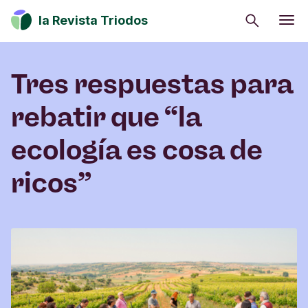
Buscar
la Revista Triodos
Consumo consciente
Tres respuestas para
Estrategia climática
Iniciativas sociales
rebatir que “la
Cultura
ecología es cosa de
Inversión de impacto
ricos”
Tu dinero tiene potencial de cambio. Explora
cómo influir en positivo en la sociedad, la cultura
y el entorno.
Suscribirme