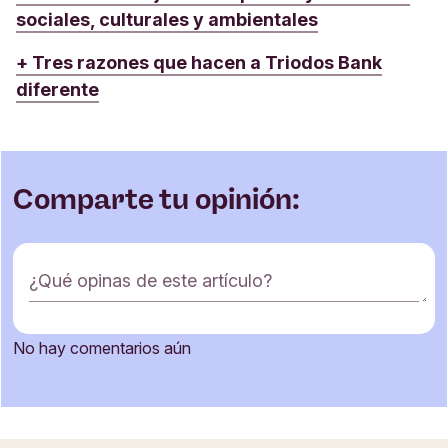
sociales, culturales y ambientales
+ Tres razones que hacen a Triodos Bank
diferente
Comparte tu opinión:
F
¿Qué opinas de este artículo?
o
r
m
No hay comentarios aún
u
Nombre
l
a
r