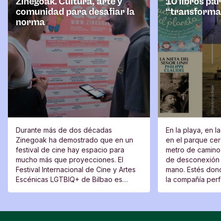
Zinegoak. Cultura, arte y
10 libros pa
comunidad para desafiar la
“transforma
norma
Durante más de dos décadas
En la playa, en l
Zinegoak ha demostrado que en un
en el parque cerc
festival de cine hay espacio para
metro de camino 
mucho más que proyecciones. El
de desconexión 
Festival Internacional de Cine y Artes
mano. Estés dond
Escénicas LGTBIQ+ de Bilbao es
la compañía perfe
también un lugar de encuentro, una
moverte del sitio
plataforma para voces nuevas y un
espacio desde el que cuestionar.