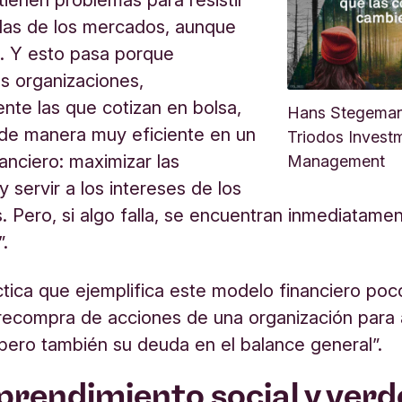
das de los mercados, aunque
. Y esto pasa porque
s organizaciones,
nte las que cotizan en bolsa,
Hans Stegeman
de manera muy eficiente en un
Triodos Invest
nanciero: maximizar las
Management
y servir a los intereses de los
s. Pero, si algo falla, se encuentran inmediatame
.
ica que ejemplifica este modelo financiero poc
 recompra de acciones de una organización para
 pero también su deuda en el balance general”.
prendimiento social y verd