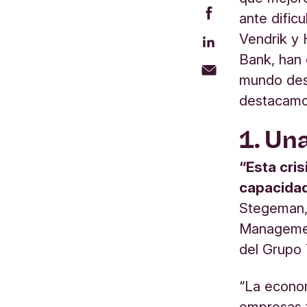
ante dific
Vendrik y
Bank, han 
mundo des
destacamos
1. Un
“Esta cri
capacidad
Stegeman, 
Management
del Grupo 
“La econo
empresas t