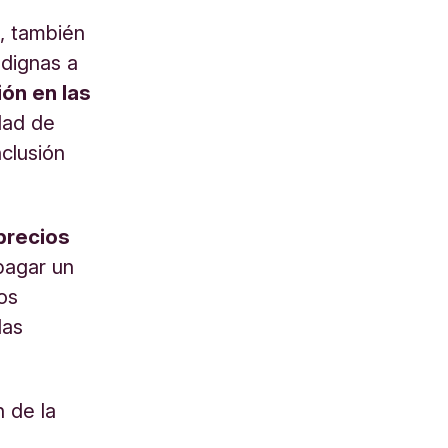
), también
dignas a
ión en las
dad de
nclusión
precios
pagar un
os
las
 de la
o