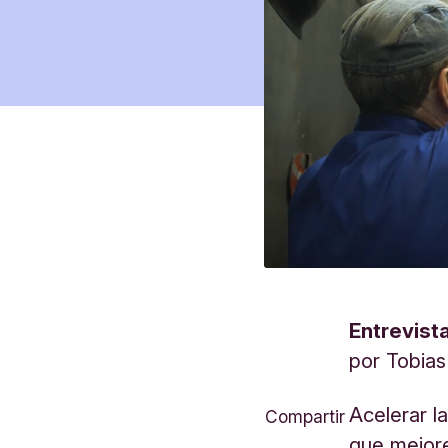
Entrevist
por
Tobias
Acelerar l
Compartir
que mejore