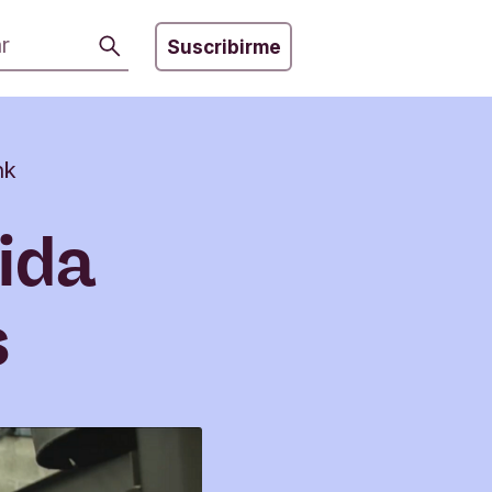
Buscar
Suscribirme
nk
lida
s