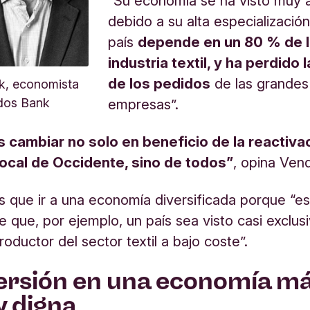
“Su economía se ha visto muy 
debido a su alta especialización
país
depende en un 80 % de 
industria textil, y ha perdido 
de los pedidos
de las grandes
k, economista
empresas”.
odos Bank
cambiar no solo en beneficio de la reactivac
 local de Occidente, sino de todos”
, opina Vend
 que ir a una economía diversificada porque “e
le que, por ejemplo, un país sea visto casi exclu
oductor del sector textil a bajo coste”.
versión en una economía m
y digna