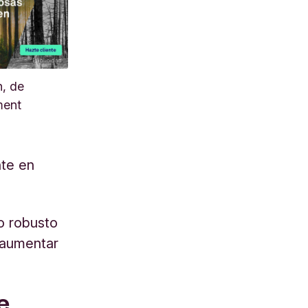
, de
ment
nte en
o robusto
 aumentar
e