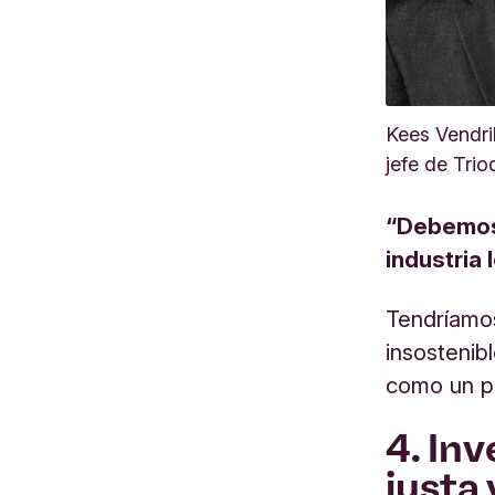
Kees Vendri
jefe de Tri
“Debemos 
industria
Tendríamos
insostenib
como un pr
4. In
justa 