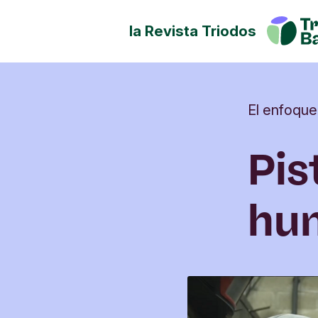
la Revista Triodos
Tu dinero tiene potencial de
Explora cómo influir en posit
sociedad, la cultura y el ento
El enfoque
Pis
hum