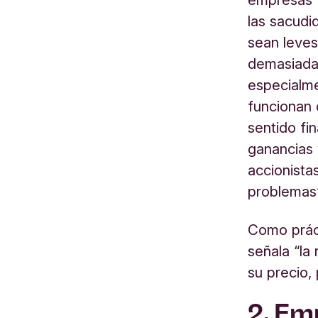
las sacudi
sean leves
demasiada
especialme
funcionan 
sentido fi
ganancias 
accionista
problemas”
Como práct
señala “la
su precio,
2. Em