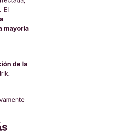
afectada,
. El
la
la mayoría
ión de la
rik.
s
sivamente
ás