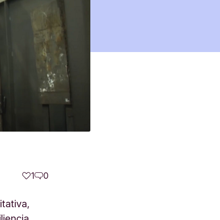
1
0
tativa,
liencia