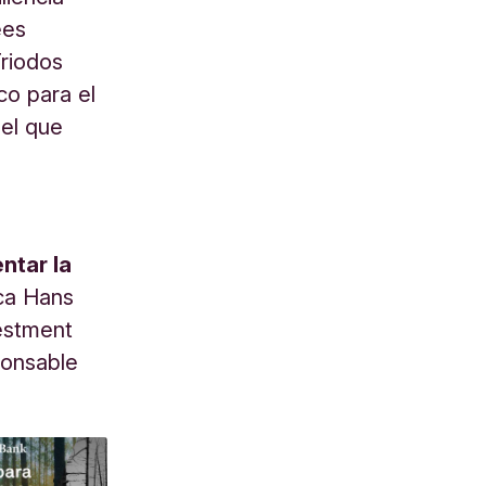
ees
riodos
co para el
del que
ntar la
ica Hans
vestment
ponsable