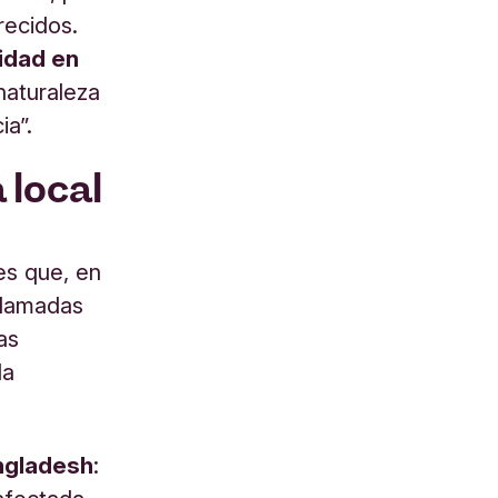
recidos.
sidad en
 naturaleza
ia”.
 local
es que, en
llamadas
as
la
ngladesh
: