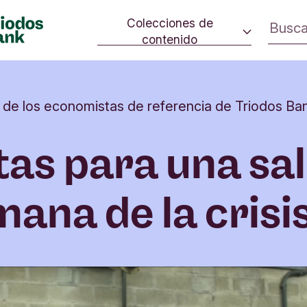
Colecciones de
contenido
 cambio.
Consumo consciente
ivo en la
Estrategia climática
rno.
 de los economistas de referencia de Triodos Ba
Iniciativas sociales
Cultura
tas para una sa
Inversión de impacto
ana de la crisi