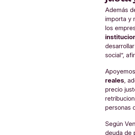
Además del
importa y
los empre
instituci
desarrolla
social”, af
Apoyemos 
reales
, a
precio jus
retribucio
personas d
Según Vend
deuda de 