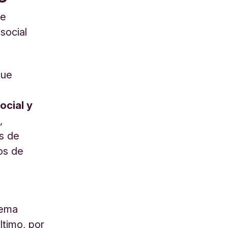
de
social
que
ocial y
,
s de
os de
a
lema
ltimo, por