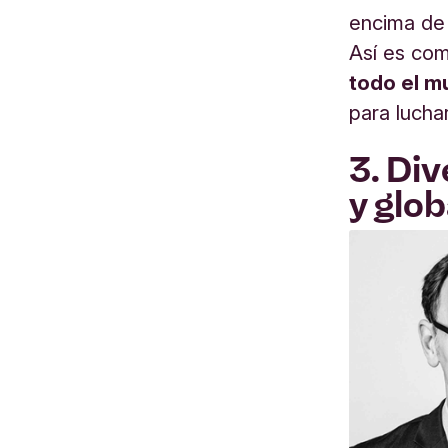
encima de 
Así es co
todo el 
para lucha
3. Div
y glob