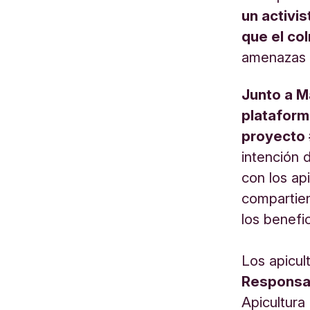
un activi
que el co
amenazas s
Junto a M
platafor
proyecto
intención 
con los ap
compartien
los benefic
Los apicu
Responsab
Apicultura