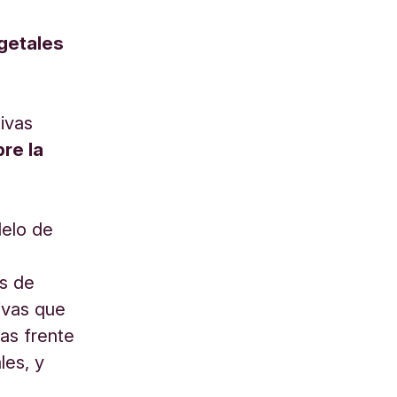
getales
ivas
re la
delo de
s de
sivas que
as frente
les, y