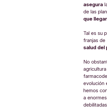
asegura
l
de las pla
que llega
Tal es su 
franjas de
salud del 
No obstant
agricultur
farmacode
evolución 
hemos conv
a enormes 
debilitada