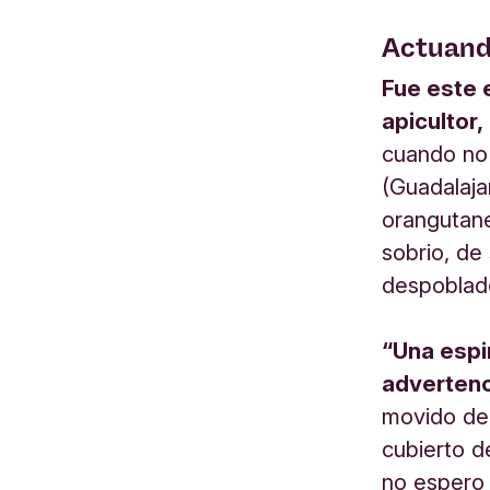
Actuando
Fue este 
apicultor,
cuando no
(Guadalaja
orangutane
sobrio, de
despoblado
“Una espi
advertenc
movido dec
cubierto d
no espero 