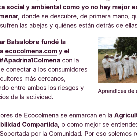
sta social y ambiental como yo no hay mejor 
lmenar,
donde se descubre, de primera mano, q
ufren las abejas y quiénes están detrás de ellas
ar Balsalobre fundé la
ma
ecocolmena.com
y el
 #Apadrina1Colmena
con la
de conectar a los consumidores
icultores más cercanos,
do entre ambos los riesgos y
Aprendices de a
ios de la actividad.
ltores de Ecocolmena se enmarcan en la
Agricul
ilidad Compartida,
o como mejor se entiende
 Soportada por la Comunidad. Por eso solemos r