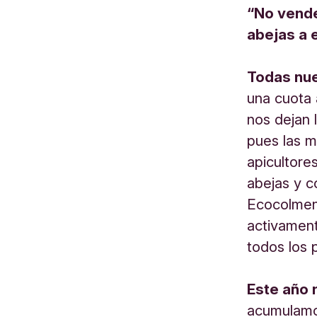
“No vende
abejas a e
Todas nue
una cuota 
nos dejan 
pues las m
apicultore
abejas y c
Ecocolmen
activament
todos los 
Este año 
acumulamos