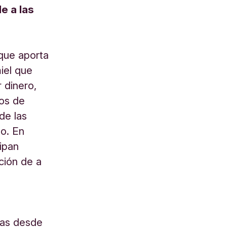
e a las
que aporta
iel que
 dinero,
os de
de las
po. En
ipan
ción de a
nas desde