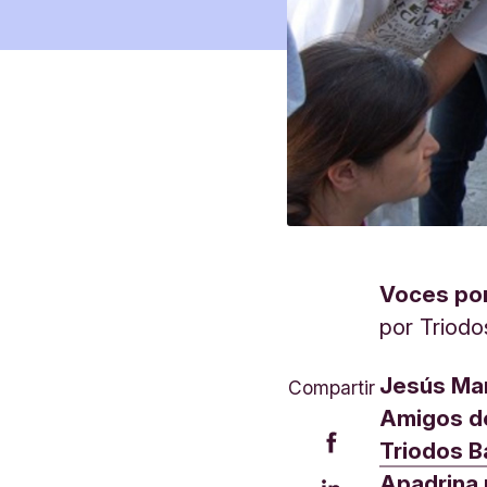
Voces por
por
Triodo
Jesús Man
Compartir
Amigos de
Triodos B
Apadrina 