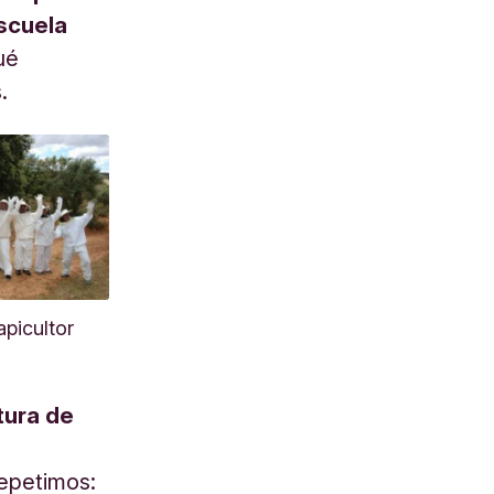
escuela
ué
.
picultor
tura de
:
epetimos: