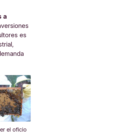
s a
nversiones
ultores es
trial,
a demanda
r el oficio