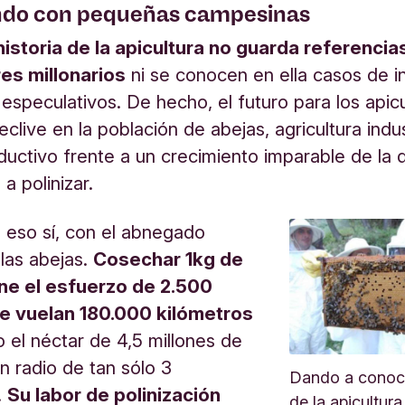
ndo con pequeñas campesinas
historia de la apicultura no guarda referencia
es millonarios
ni se conocen en ella casos de i
especulativos. De hecho, el futuro para los apic
clive en la población de abejas, agricultura indus
ductivo frente a un crecimiento imparable de l
 a polinizar.
 eso sí, con el abnegado
 las abejas.
Cosechar 1kg de
ne el esfuerzo de 2.500
e vuelan 180.000 kilómetros
 el néctar de 4,5 millones de
un radio de tan sólo 3
Dando a conoce
.
Su labor de polinización
de la apicultura