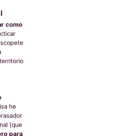
l
jar como
cticar
Escopete
a
erritorio
e
isa he
brasador
nal (que
ro para