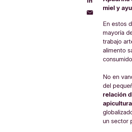
miel y ay
En estos d
mayoría de
trabajo ar
alimento s
consumido
No en vano
del peque
relación 
apicultur
globalizad
un sector 