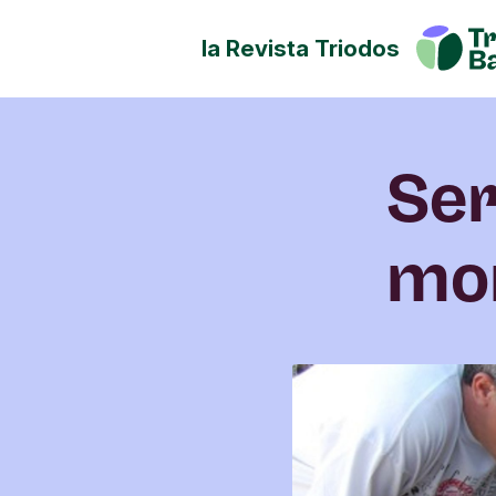
la Revista Triodos
Tu dinero tiene potencial de
Explora cómo influir en posit
sociedad, la cultura y el ento
Ser
mor