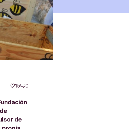
15
0
Fundación
 de
ulsor de
 propia