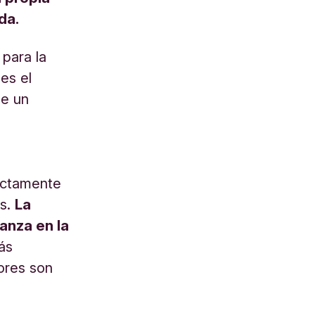
da.
para la
es el
de un
rectamente
as.
La
anza en la
ás
ores son