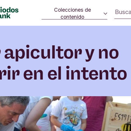
Colecciones de
contenido
 cambio.
Consumo consciente
ivo en la
Estrategia climática
rno.
 apicultor y no
Iniciativas sociales
Cultura
ir en el intento
Inversión de impacto