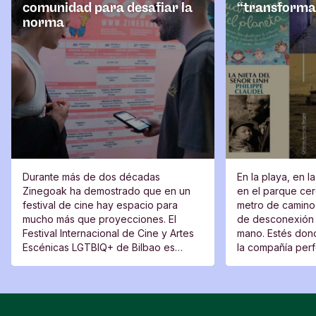
comunidad para desafiar la
“transforma
norma
Durante más de dos décadas
En la playa, en l
Zinegoak ha demostrado que en un
en el parque cerc
festival de cine hay espacio para
metro de camino 
mucho más que proyecciones. El
de desconexión 
Festival Internacional de Cine y Artes
mano. Estés dond
Escénicas LGTBIQ+ de Bilbao es
la compañía perfe
también un lugar de encuentro, una
moverte del sitio
plataforma para voces nuevas y un
espacio desde el que cuestionar.