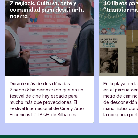
o
Zinegoak. Cultura, arte y
10 libros pa
comunidad para desafiar la
“transforma
norma
Durante más de dos décadas
En la playa, en l
Zinegoak ha demostrado que en un
en el parque cerc
festival de cine hay espacio para
metro de camino 
mucho más que proyecciones. El
de desconexión 
Festival Internacional de Cine y Artes
mano. Estés dond
Escénicas LGTBIQ+ de Bilbao es
la compañía perfe
también un lugar de encuentro, una
moverte del sitio
plataforma para voces nuevas y un
espacio desde el que cuestionar.