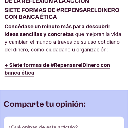
DE LA REFLEXIÓN A LA ACCIÓN
SIETE FORMAS DE #REPENSARELDINERO
CON BANCA ÉTICA
Concédase un minuto más para descubrir
ideas sencillas y concretas
que mejoran la vida
y cambian el mundo a través de su uso cotidiano
del dinero, como ciudadano u organización:
+ Siete formas de #RepensarelDinero con
banca ética
Comparte tu opinión:
F
¿Qué opinas de este artículo?