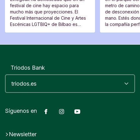
festival de cine hay espacio para
metro de camino 
mucho más que proyecciones. El
de desconexión 
Festival Internacional de Cine y Artes
mano. Estés dond
Escénicas LGTBIQ+ de Bilbao es
la compañía perfe
también un lugar de encuentro, una
moverte del sitio
plataforma para voces nuevas y un
espacio desde el que cuestionar.
Triodos Bank
Facebook
Instagram
YouTube
Síguenos en
Newsletter