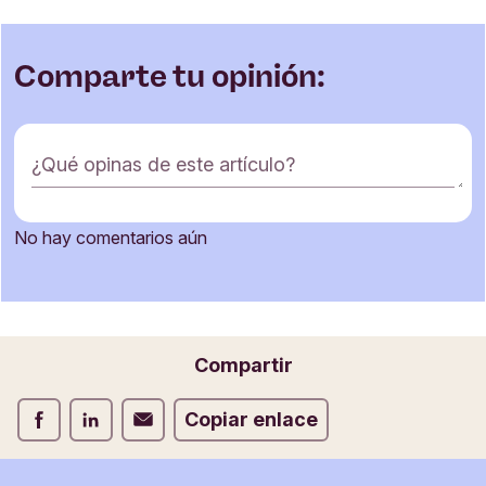
Comparte tu opinión:
F
¿Qué opinas de este artículo?
o
r
m
No hay comentarios aún
u
Nombre
l
a
r
i
Correo electrónico
Compartir
o
d
Compartir Facebook
Compartir LinkedIn
Compartir Correo electrónico
Copiar enlace
e
c
o