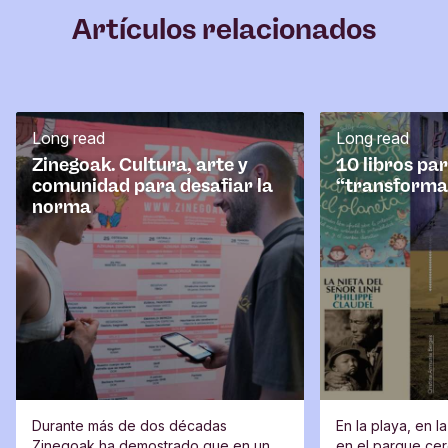
m
Artículos relacionados
e
n
t
a
r
Long read
Long read
i
o
Zinegoak. Cultura, arte y
10 libros pa
comunidad para desafiar la
“transforma
norma
Durante más de dos décadas
En la playa, en l
Zinegoak ha demostrado que en un
en el parque cerc