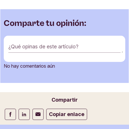
Comparte tu opinión:
F
¿Qué opinas de este artículo?
o
r
m
No hay comentarios aún
u
Nombre
l
a
r
i
Correo electrónico
Compartir
o
d
Compartir Facebook
Compartir LinkedIn
Compartir Correo electrónico
Copiar enlace
e
c
o