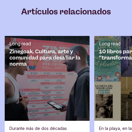
m
Artículos relacionados
e
n
t
a
r
Long read
Long read
i
o
Zinegoak. Cultura, arte y
10 libros pa
comunidad para desafiar la
“transforma
norma
Durante más de dos décadas
En la playa, en l