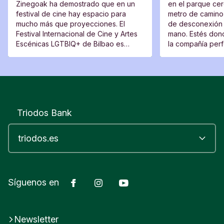
Zinegoak ha demostrado que en un
en el parque cerc
festival de cine hay espacio para
metro de camino 
mucho más que proyecciones. El
de desconexión 
Festival Internacional de Cine y Artes
mano. Estés dond
Escénicas LGTBIQ+ de Bilbao es
la compañía perfe
también un lugar de encuentro, una
moverte del sitio
plataforma para voces nuevas y un
espacio desde el que cuestionar.
Triodos Bank
Facebook
Instagram
YouTube
Síguenos en
Newsletter