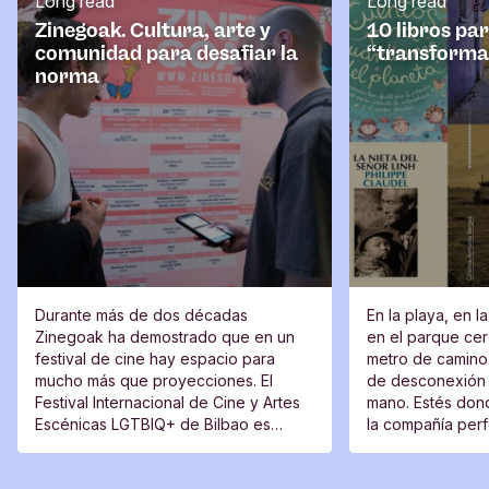
Long read
Long read
i
o
Zinegoak. Cultura, arte y
10 libros pa
comunidad para desafiar la
“transforma
norma
Durante más de dos décadas
En la playa, en l
Zinegoak ha demostrado que en un
en el parque cerc
festival de cine hay espacio para
metro de camino 
mucho más que proyecciones. El
de desconexión 
Festival Internacional de Cine y Artes
mano. Estés dond
Escénicas LGTBIQ+ de Bilbao es
la compañía perfe
también un lugar de encuentro, una
moverte del sitio
plataforma para voces nuevas y un