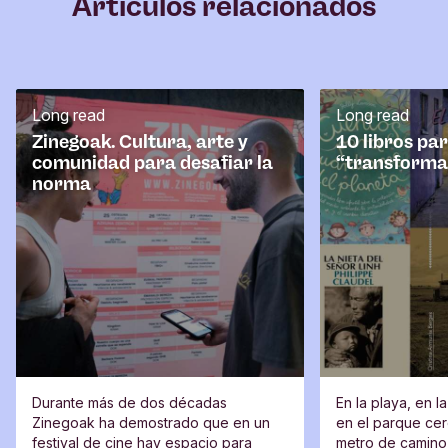
Artículos relacionados
e
n
t
a
r
Long read
Long read
i
o
Zinegoak. Cultura, arte y
10 libros pa
comunidad para desafiar la
“transforma
norma
Durante más de dos décadas
En la playa, en l
Zinegoak ha demostrado que en un
en el parque cerc
festival de cine hay espacio para
metro de camino 