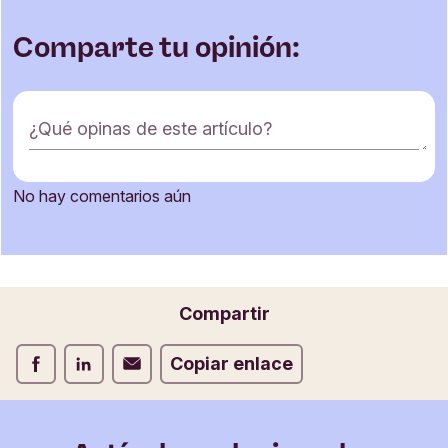
Comparte tu opinión:
F
¿Qué opinas de este artículo?
o
r
m
No hay comentarios aún
u
Nombre
l
a
r
i
Correo electrónico
Compartir
o
d
Compartir Facebook
Compartir LinkedIn
Compartir Correo electrónico
Copiar enlace
e
c
o
m