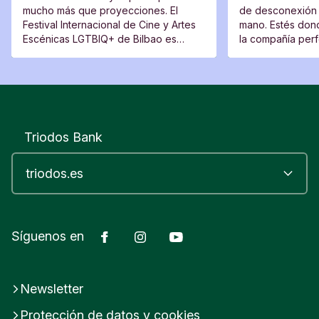
mucho más que proyecciones. El
de desconexión 
Festival Internacional de Cine y Artes
mano. Estés dond
Escénicas LGTBIQ+ de Bilbao es
la compañía perfe
también un lugar de encuentro, una
moverte del sitio
plataforma para voces nuevas y un
espacio desde el que cuestionar.
Triodos Bank
Facebook
Instagram
YouTube
Síguenos en
Newsletter
Protección de datos y cookies