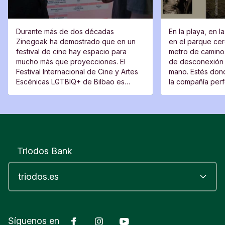
Durante más de dos décadas
En la playa, en l
Zinegoak ha demostrado que en un
en el parque cerc
festival de cine hay espacio para
metro de camino 
mucho más que proyecciones. El
de desconexión 
Festival Internacional de Cine y Artes
mano. Estés dond
Escénicas LGTBIQ+ de Bilbao es
la compañía perfe
también un lugar de encuentro, una
moverte del sitio
plataforma para voces nuevas y un
espacio desde el que cuestionar.
Triodos Bank
Facebook
Instagram
YouTube
Síguenos en