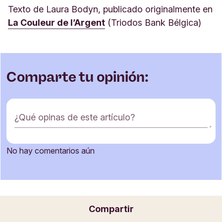
Texto de Laura Bodyn, publicado originalmente en
La Couleur de l’Argent
(Triodos Bank Bélgica)
Comparte tu opinión:
F
¿Qué opinas de este artículo?
o
r
m
No hay comentarios aún
u
Nombre
l
a
r
i
Correo electrónico
Compartir
o