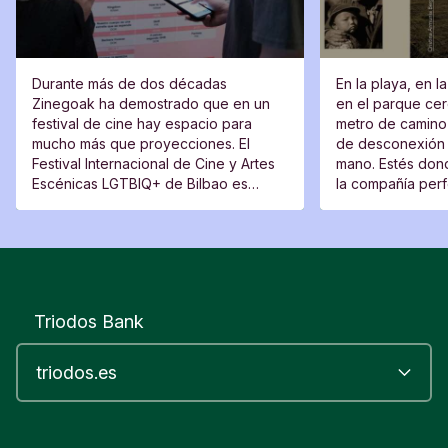
Durante más de dos décadas
En la playa, en l
Zinegoak ha demostrado que en un
en el parque cerc
festival de cine hay espacio para
metro de camino 
mucho más que proyecciones. El
de desconexión 
Festival Internacional de Cine y Artes
mano. Estés dond
Escénicas LGTBIQ+ de Bilbao es
la compañía perfe
también un lugar de encuentro, una
moverte del sitio
plataforma para voces nuevas y un
espacio desde el que cuestionar.
Triodos Bank