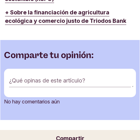
+ Sobre la financiación de agricultura
ecológica y comercio justo de Triodos Bank
Comparte tu opinión:
F
¿Qué opinas de este artículo?
o
r
m
No hay comentarios aún
u
Nombre
l
a
r
i
Correo electrónico
Compartir