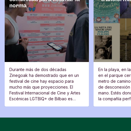
norma
Durante más de dos décadas
En la playa, en l
Zinegoak ha demostrado que en un
en el parque cerc
festival de cine hay espacio para
metro de camino 
mucho más que proyecciones. El
de desconexión 
Festival Internacional de Cine y Artes
mano. Estés dond
Escénicas LGTBIQ+ de Bilbao es
la compañía perfe
también un lugar de encuentro, una
moverte del sitio
plataforma para voces nuevas y un
espacio desde el que cuestionar.