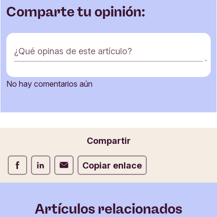
Comparte tu opinión:
F
¿Qué opinas de este artículo?
o
r
m
No hay comentarios aún
u
Nombre
l
a
r
i
Correo electrónico
Compartir
o
d
Compartir Facebook
Compartir LinkedIn
Compartir Correo electrónico
Copiar enlace
e
c
o
m
Artículos relacionados
e