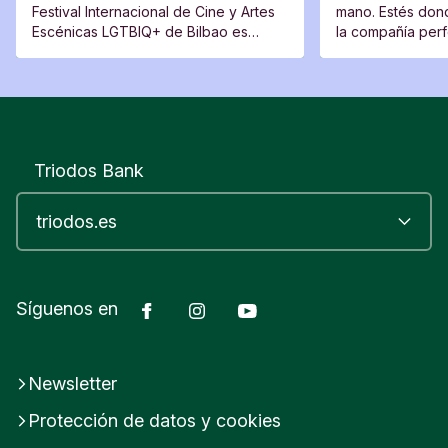
Festival Internacional de Cine y Artes
mano. Estés dond
Escénicas LGTBIQ+ de Bilbao es
la compañía perfe
también un lugar de encuentro, una
moverte del sitio
plataforma para voces nuevas y un
espacio desde el que cuestionar.
Triodos Bank
Facebook
Instagram
YouTube
Síguenos en
Newsletter
Protección de datos y cookies