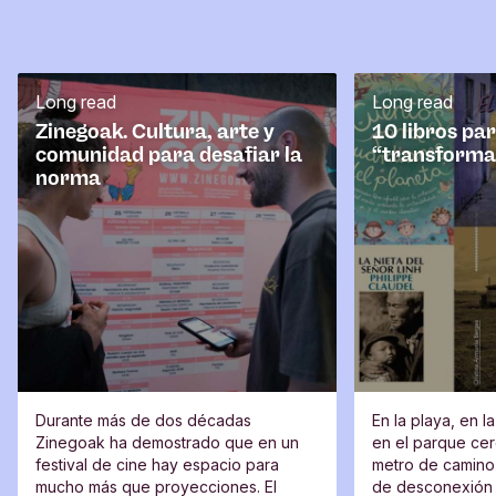
n
t
a
r
Long read
Long read
i
o
Zinegoak. Cultura, arte y
10 libros pa
comunidad para desafiar la
“transforma
norma
Durante más de dos décadas
En la playa, en l
Zinegoak ha demostrado que en un
en el parque cerc
festival de cine hay espacio para
metro de camino 
mucho más que proyecciones. El
de desconexión 