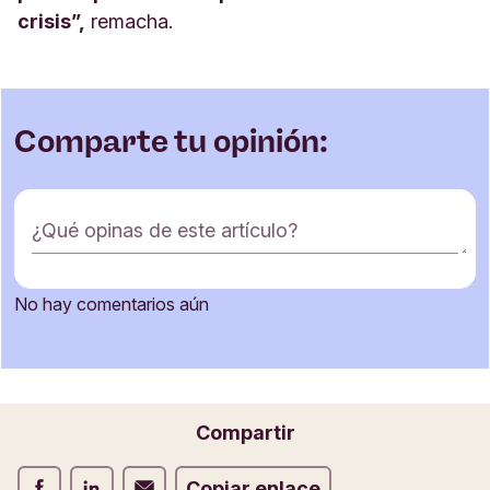
crisis”,
remacha.
Comparte tu opinión:
F
¿Qué opinas de este artículo?
o
r
m
No hay comentarios aún
u
Nombre
l
a
r
i
Correo electrónico
Compartir
o
d
Compartir Facebook
Compartir LinkedIn
Compartir Correo electrónico
Copiar enlace