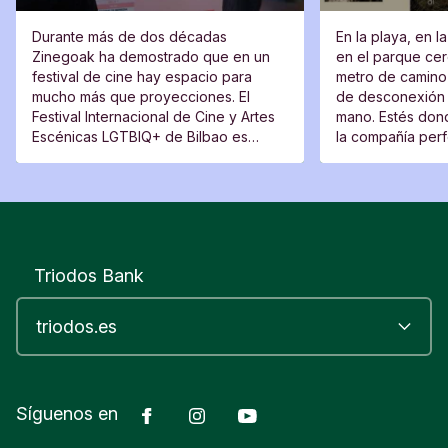
Durante más de dos décadas
En la playa, en l
Zinegoak ha demostrado que en un
en el parque cerc
festival de cine hay espacio para
metro de camino 
mucho más que proyecciones. El
de desconexión 
Festival Internacional de Cine y Artes
mano. Estés dond
Escénicas LGTBIQ+ de Bilbao es
la compañía perfe
también un lugar de encuentro, una
moverte del sitio
plataforma para voces nuevas y un
espacio desde el que cuestionar.
Triodos Bank
Facebook
Instagram
YouTube
Síguenos en