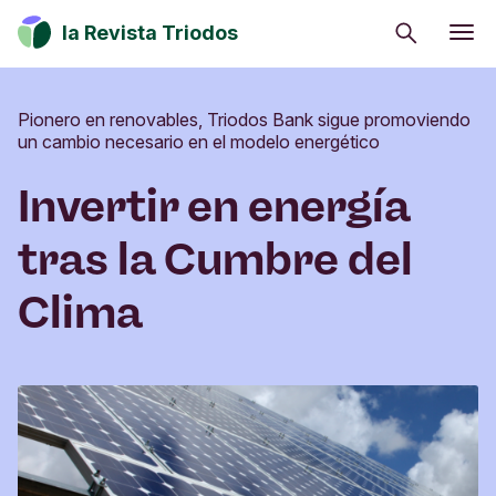
Buscar
la Revista Triodos
Consumo consciente
Pionero en renovables, Triodos Bank sigue promoviendo
Estrategia climática
un cambio necesario en el modelo energético
Iniciativas sociales
Invertir en energía
Cultura
tras la Cumbre del
Inversión de impacto
Clima
Tu dinero tiene potencial de cambio. Explora
cómo influir en positivo en la sociedad, la cultura
y el entorno.
Suscribirme