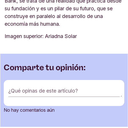
Bank, se trata de una realidad que practica desde
su fundación y es un pilar de su futuro, que se
construye en paralelo al desarrollo de una
economía más humana.
Imagen superior: Ariadna Solar
Comparte tu opinión:
F
¿Qué opinas de este artículo?
o
r
m
No hay comentarios aún
u
Nombre
l
a