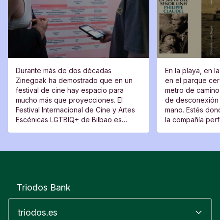
Durante más de dos décadas
En la playa, en l
Zinegoak ha demostrado que en un
en el parque cerc
festival de cine hay espacio para
metro de camino 
mucho más que proyecciones. El
de desconexión 
Festival Internacional de Cine y Artes
mano. Estés dond
Escénicas LGTBIQ+ de Bilbao es
la compañía perfe
también un lugar de encuentro, una
moverte del sitio
plataforma para voces nuevas y un
espacio desde el que cuestionar.
Triodos Bank